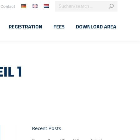
Search:
Contact
k
agram
e
REGISTRATION
FEES
DOWNLOAD AREA
ns
dow
L 1
Recent Posts