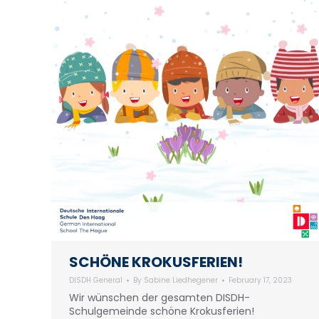
SCHÖNE KROKUSFERIEN!
DISDH General
By
Sabine Liedhegener
February 17, 2023
Wir wünschen der gesamten DISDH-
Schulgemeinde schöne Krokusferien!