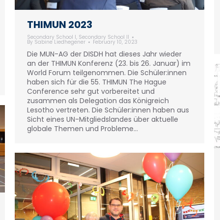
THIMUN 2023
Secondary School I
,
Secondary School II
By
Sabine Liedhegener
February 10, 2023
Die MUN-AG der DISDH hat dieses Jahr wieder
an der THIMUN Konferenz (23. bis 26. Januar) im
World Forum teilgenommen. Die Schüler:innen
haben sich für die 55. THIMUN The Hague
Conference sehr gut vorbereitet und
zusammen als Delegation das Königreich
Lesotho vertreten. Die Schüler:innen haben aus
Sicht eines UN-Mitgliedslandes über aktuelle
globale Themen und Probleme…