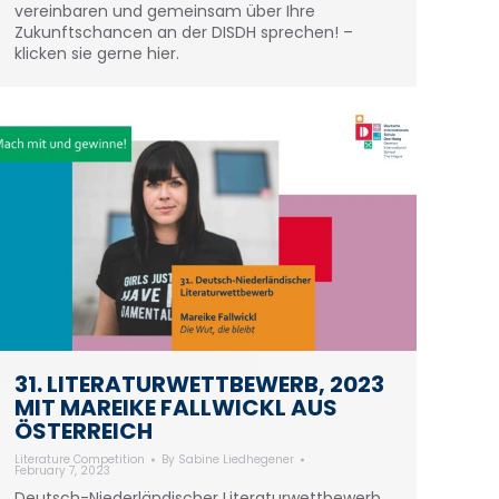
vereinbaren und gemeinsam über Ihre
Zukunftschancen an der DISDH sprechen! –
klicken sie gerne hier.
31. LITERATURWETTBEWERB, 2023
MIT MAREIKE FALLWICKL AUS
ÖSTERREICH
Literature Competition
By
Sabine Liedhegener
February 7, 2023
Deutsch-Niederländischer Literaturwettbewerb