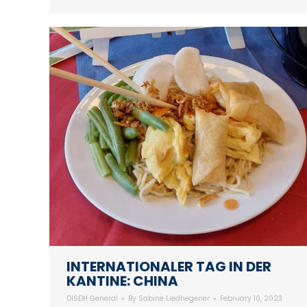
INTERNATIONALER TAG IN DER
KANTINE: CHINA
DISDH General
By
Sabine Liedhegener
February 10, 2023