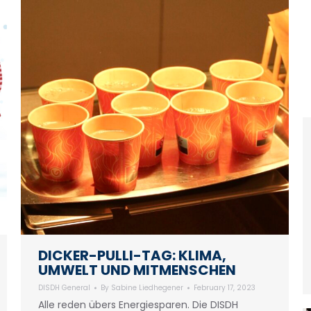
DICKER-PULLI-TAG: KLIMA,
UMWELT UND MITMENSCHEN
DISDH General
By
Sabine Liedhegener
February 17, 2023
Alle reden übers Energiesparen. Die DISDH