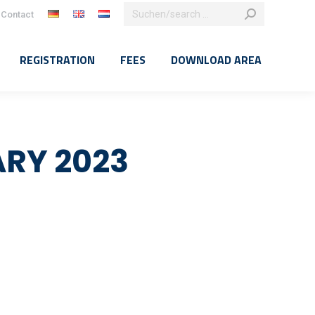
Search:
Contact
k
agram
e
REGISTRATION
FEES
DOWNLOAD AREA
ns
dow
RY 2023