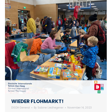
WIEDER FLOHMARKT!
DISDH General
By
Sabine Liedhegener
November 14, 2023