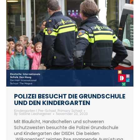
POLIZEI BESUCHT DIE GRUNDSCHULE
UND DEN KINDERGARTEN
Kindergarten I Pre-School
,
Primary School
By
Sabine Liedhegener
November 23, 2023
Mit Blaulicht, Handschellen und schweren
Schutzwesten besuchte die Polizei Grundschule
und Kindergarten der DISDH. Die beiden
„Wijkagenten“ zeigten ihre spannende Ausrüstung