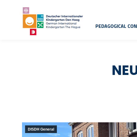
PEDAGOGICAL CO
NE
DISDH General