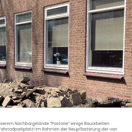
unserem Nachbargelände “Pastorie” einige Bauarbeiten
 Fahrradparkplatz! Im Rahmen der Neupflasterung der van