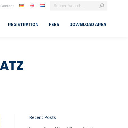
Search:
Contact
k
agram
e
REGISTRATION
FEES
DOWNLOAD AREA
ns
dow
ATZ
Recent Posts