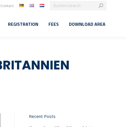
Search:
Contact
k
agram
e
REGISTRATION
FEES
DOWNLOAD AREA
ns
dow
RITANNIEN
Recent Posts