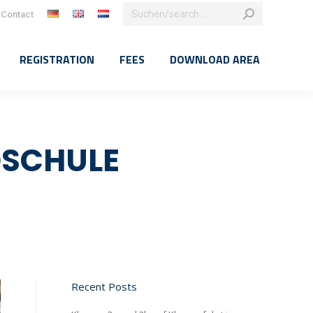
Search:
Contact
k
agram
e
REGISTRATION
FEES
DOWNLOAD AREA
ns
dow
DSCHULE
Recent Posts