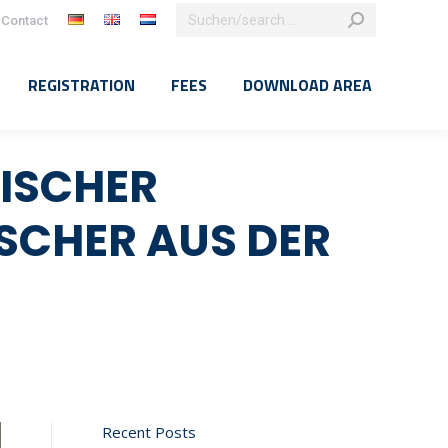
Search:
Contact
k
agram
e
REGISTRATION
FEES
DOWNLOAD AREA
ns
dow
DISCHER
SCHER AUS DER
Recent Posts