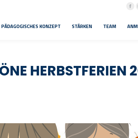
Fac
pa
PÄDAGOGISCHES KONZEPT
STÄRKEN
TEAM
ANM
ope
in
ne
win
ÖNE HERBSTFERIEN 2