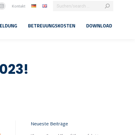
Search:
Kontakt
ebook
Instagram
ge
page
ELDUNG
BETREUUNGSKOSTEN
DOWNLOAD
ns
opens
in
w
new
dow
window
023!
Neueste Beiträge