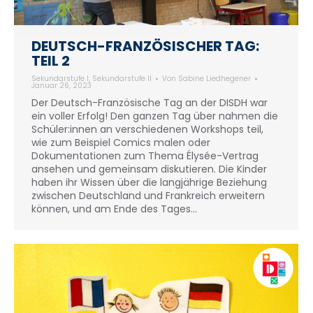
DEUTSCH-FRANZÖSISCHER TAG:
TEIL 2
Sekundarstufe I
,
Sekundarstufe II
Von
Sabine Liedhegener
Januar 26, 2023
Der Deutsch-Französische Tag an der DISDH war
ein voller Erfolg! Den ganzen Tag über nahmen die
Schüler:innen an verschiedenen Workshops teil,
wie zum Beispiel Comics malen oder
Dokumentationen zum Thema Élysée-Vertrag
ansehen und gemeinsam diskutieren. Die Kinder
haben ihr Wissen über die langjährige Beziehung
zwischen Deutschland und Frankreich erweitern
können, und am Ende des Tages…