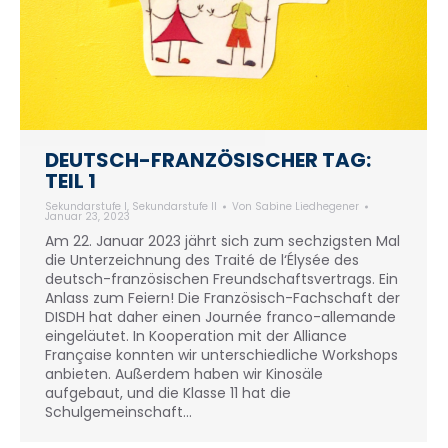
DEUTSCH-FRANZÖSISCHER TAG:
TEIL 1
Sekundarstufe I
,
Sekundarstufe II
Von
Sabine Liedhegener
Januar 23, 2023
Am 22. Januar 2023 jährt sich zum sechzigsten Mal
die Unterzeichnung des Traité de l‘Élysée des
deutsch-französischen Freundschaftsvertrags. Ein
Anlass zum Feiern! Die Französisch-Fachschaft der
DISDH hat daher einen Journée franco-allemande
eingeläutet. In Kooperation mit der Alliance
Française konnten wir unterschiedliche Workshops
anbieten. Außerdem haben wir Kinosäle
aufgebaut, und die Klasse 11 hat die
Schulgemeinschaft…