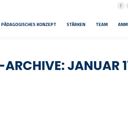
Fac
pa
PÄDAGOGISCHES KONZEPT
STÄRKEN
TEAM
ANM
ope
in
ne
win
-ARCHIVE:
JANUAR 1