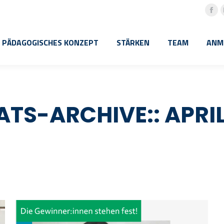
Fac
pa
PÄDAGOGISCHES KONZEPT
STÄRKEN
TEAM
ANM
ope
in
ne
win
TS-ARCHIVE::
APRIL