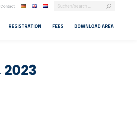
Search:
Contact
k
agram
e
REGISTRATION
FEES
DOWNLOAD AREA
ns
dow
, 2023