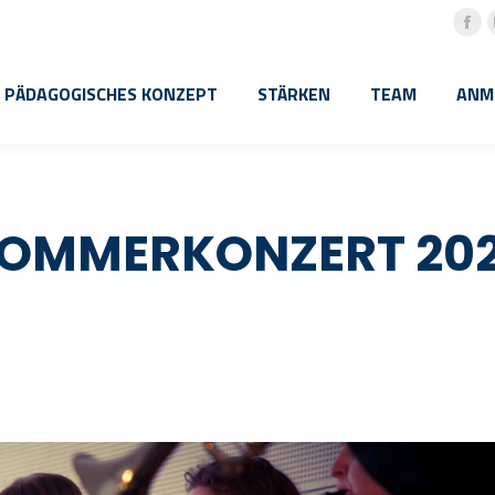
Fac
pa
PÄDAGOGISCHES KONZEPT
STÄRKEN
TEAM
ANM
ope
in
ne
win
OMMERKONZERT 20