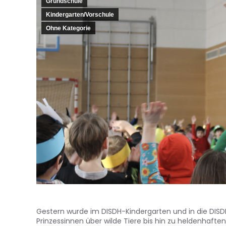
Grundschule
Kindergarten/Vorschule
Ohne Kategorie
Gestern wurde im DISDH-Kindergarten und in die DIS
Prinzessinnen über wilde Tiere bis hin zu heldenhaft