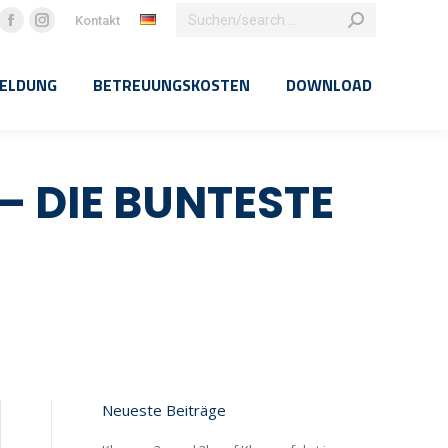
Search:
Kontakt
Facebook
Instagram
page
page
ELDUNG
BETREUUNGSKOSTEN
DOWNLOAD
opens
opens
in
in
new
new
window
window
– DIE BUNTESTE
Neueste Beiträge