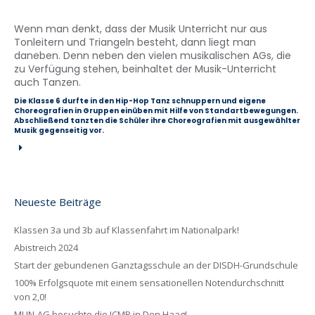
Wenn man denkt, dass der Musik Unterricht nur aus
Tonleitern und Triangeln besteht, dann liegt man
daneben. Denn neben den vielen musikalischen AGs, die
zu Verfügung stehen, beinhaltet der Musik-Unterricht
auch Tanzen.
Die Klasse 6 durfte in den Hip-Hop Tanz schnuppern und eigene
Choreografien in Gruppen einüben mit Hilfe von Standartbewegungen.
Abschließend tanzten die Schüler ihre Choreografien mit ausgewählter
Musik gegenseitig vor.
Neueste Beiträge
Klassen 3a und 3b auf Klassenfahrt im Nationalpark!
Abistreich 2024
Start der gebundenen Ganztagsschule an der DISDH-Grundschule
100% Erfolgsquote mit einem sensationellen Notendurchschnitt
von 2,0!
MUN-AG besuchte die ICMP in Den Haag!