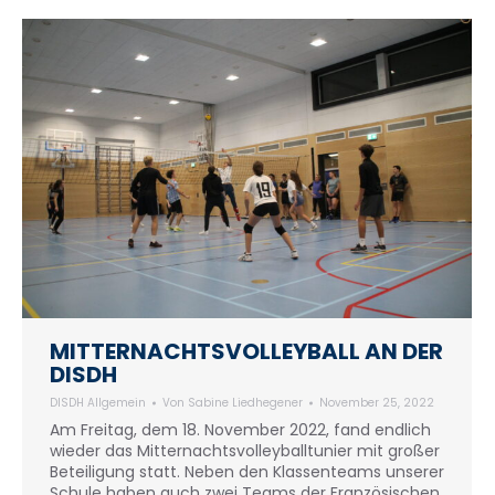
MITTERNACHTSVOLLEYBALL AN DER
DISDH
DISDH Allgemein
Von
Sabine Liedhegener
November 25, 2022
Am Freitag, dem 18. November 2022, fand endlich
wieder das Mitternachtsvolleyballtunier mit großer
Beteiligung statt. Neben den Klassenteams unserer
Schule haben auch zwei Teams der Französischen