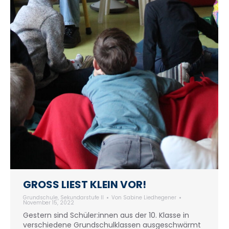
GROSS LIEST KLEIN VOR!
Grundschule
,
Sekundarstufe II
Von
Sabine Liedhegener
November 15, 2022
Gestern sind Schüler:innen aus der 10. Klasse in
verschiedene Grundschulklassen ausgeschwärmt