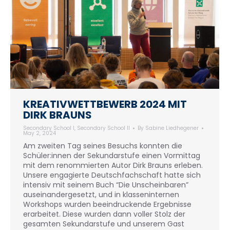
KREATIVWETTBEWERB 2024 MIT
DIRK BRAUNS
Secondary School I
,
Secondary School II
By
Sabine Liedhegener
May 2, 2024
Am zweiten Tag seines Besuchs konnten die
Schüler:innen der Sekundarstufe einen Vormittag
mit dem renommierten Autor Dirk Brauns erleben.
Unsere engagierte Deutschfachschaft hatte sich
intensiv mit seinem Buch “Die Unscheinbaren”
auseinandergesetzt, und in klasseninternen
Workshops wurden beeindruckende Ergebnisse
erarbeitet. Diese wurden dann voller Stolz der
gesamten Sekundarstufe und unserem Gast