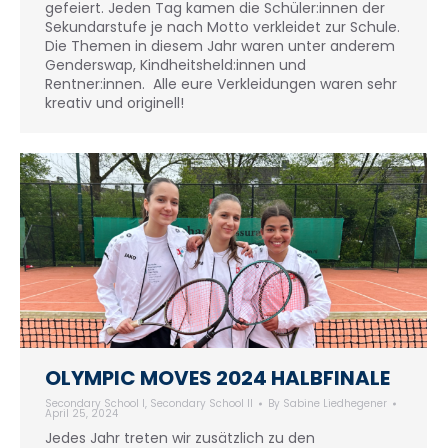
gefeiert. Jeden Tag kamen die Schüler:innen der
Sekundarstufe je nach Motto verkleidet zur Schule.
Die Themen in diesem Jahr waren unter anderem
Genderswap, Kindheitsheld:innen und
Rentner:innen. Alle eure Verkleidungen waren sehr
kreativ und originell!
OLYMPIC MOVES 2024 HALBFINALE
Secondary School I
,
Secondary School II
By
Sabine Liedhegener
April 25, 2024
Jedes Jahr treten wir zusätzlich zu den