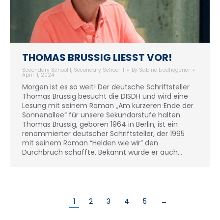
THOMAS BRUSSIG LIESST VOR!
Secondary School I
,
Secondary School II
By
Sabine Liedhegener
April 11, 2024
Morgen ist es so weit! Der deutsche Schriftsteller
Thomas Brussig besucht die DISDH und wird eine
Lesung mit seinem Roman „Am kürzeren Ende der
Sonnenallee“ für unsere Sekundarstufe halten.
Thomas Brussig, geboren 1964 in Berlin, ist ein
renommierter deutscher Schriftsteller, der 1995
mit seinem Roman “Helden wie wir” den
Durchbruch schaffte. Bekannt wurde er auch…
1
2
3
4
5
→