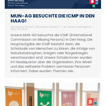
MUN-AG BESUCHTE DIE ICMP IN DEN
HAAG!
Secondary School I
,
Secondary School II
By
Sabine Liedhegener
May 24, 2024
Unsere MUN-AG besuchte die ICMP (International
Commission on Missing Persons) in Den Haag. Die
Hauptaufgabe der ICMP besteht darin, die
Schicksale von Menschen zu klären, die infolge von
Naturkatastrophen, Kriegen oder Bürgerkriegen
verschwunden sind. Unsere Schüler:innen wurden
im Headquarter über die Organisation, ihre Arbeit
und das weltweite Problem vermisster Personen
informiert. Dabei wurden Themen wie…