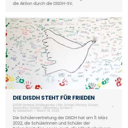
die Aktion durch die DISDH-SV.
DIE DISDH STEHT FÜR FRIEDEN
DISDH General
,
Kindergarten I Pre-School
,
Primary School
,
Secondary School I
,
Secondary School II
By
Sebastian
March 18, 2022
Die Schülervertretung der DISDH hat am 11. März
2022, die Schülerinnen und Schüler der