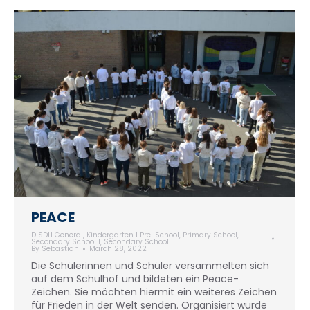
PEACE
DISDH General
,
Kindergarten I Pre-School
,
Primary School
,
Secondary School I
,
Secondary School II
By
Sebastian
March 28, 2022
Die Schülerinnen und Schüler versammelten sich
auf dem Schulhof und bildeten ein Peace-
Zeichen. Sie möchten hiermit ein weiteres Zeichen
für Frieden in der Welt senden. Organisiert wurde