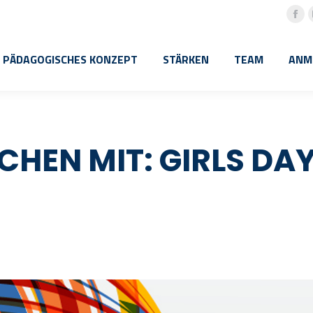
Fac
pa
PÄDAGOGISCHES KONZEPT
STÄRKEN
TEAM
ANM
ope
in
ne
win
HEN MIT: GIRLS DAY