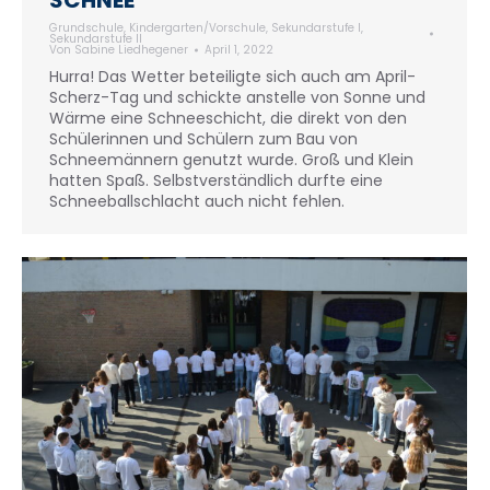
SCHNEE
Grundschule
,
Kindergarten/Vorschule
,
Sekundarstufe I
,
Sekundarstufe II
Von
Sabine Liedhegener
April 1, 2022
Hurra! Das Wetter beteiligte sich auch am April-
Scherz-Tag und schickte anstelle von Sonne und
Wärme eine Schneeschicht, die direkt von den
Schülerinnen und Schülern zum Bau von
Schneemännern genutzt wurde. Groß und Klein
hatten Spaß. Selbstverständlich durfte eine
Schneeballschlacht auch nicht fehlen.