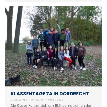
KLASSENTAGE 7A IN DORDRECHT
Grundschule
Von
admin
März 1, 2022
Die Klasse 7a traf sich am 18.11. gemütlich an der